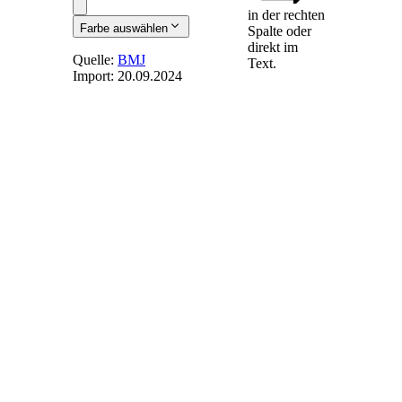
in der rechten
Farbe auswählen
Spalte oder
direkt im
Quelle:
BMJ
Text.
Import:
20.09.2024
§ 769
-
Mitbürgschaft
Verbürgen sich
mehrere für dieselbe
Verbindlichkeit, so
haften sie als
Gesamtschuldner,
auch wenn sie die
Bürgschaft nicht
gemeinschaftlich
übernehmen.