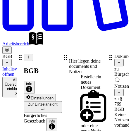
Arbeitsbereich
BGB
Dokume
Hier liegen deine
documents und
Inhaltsverzeichnis
zu
BGB
Notizen
öffnen
Bürgscha
Erstelle ein
Alle
neues
info
Überschriften
Notizen
Dokument
einklappen
Einstellungen
zu §
769
Zur Einzelansicht
BGB
Keine
Bürgerliches
Notizen
Gesetzbuch
info
vorhande
oder eine
neue
Notiz