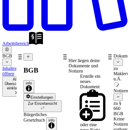
Arbeitsbereich
BGB
Dokume
Hier liegen deine
Dokumente und
Inhaltsverzeichnis
zu
BGB
Notizen
öffnen
Maklerve
Erstelle ein
u.Ä.
Alle
neues
info
Überschriften
Dokument
einklappen
Notizen
Einstellungen
zu §
Zur Einzelansicht
660
BGB
Bürgerliches
Keine
Gesetzbuch
info
Notizen
oder eine
vorhande
neue
Notiz