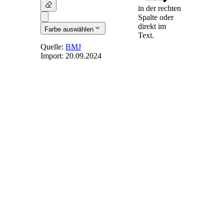
in der rechten
Spalte oder
direkt im
Farbe auswählen
Text.
Quelle:
BMJ
Import:
20.09.2024
§ 660
-
Mitwirkung
mehrerer
(1) Haben mehrere
zu dem Erfolg
mitgewirkt, für den
die Belohnung
ausgesetzt ist, so hat
der Auslobende die
Belohnung unter
Berücksichtigung
des Anteils eines
jeden an dem Erfolg
nach billigem
Ermessen unter sie