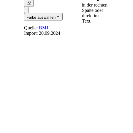
in der rechten
Spalte oder
direkt im
Farbe auswählen
Text.
Quelle:
BMJ
Import:
20.09.2024
§ 610
[weggefallen]
(weggefallen)