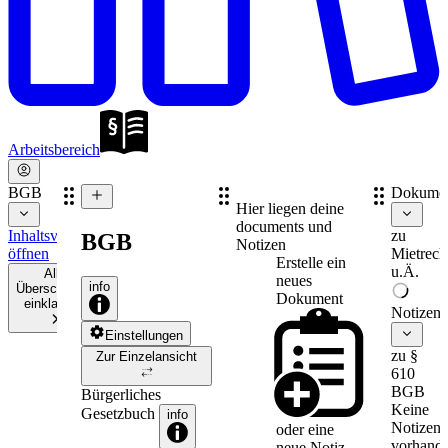
Arbeitsbereich
BGB
Dokume
Hier liegen deine
documents und
Inhaltsverzeichnis
zu
BGB
Notizen
öffnen
Mietrech
Erstelle ein
u.Ä.
Alle
neues
info
Überschriften
Dokument
einklappen
Notizen
Einstellungen
zu §
Zur Einzelansicht
610
BGB
Bürgerliches
Keine
Gesetzbuch
info
Notizen
oder eine
vorhande
neue
Notiz