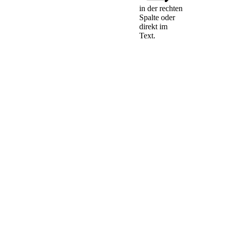
in der rechten
Spalte oder
Entspricht ein
direkt im
nichtiges
Text.
Rechtsgeschäft den
Erfordernissen eines
anderen
Rechtsgeschäfts, so
gilt das letztere,
wenn anzunehmen
ist, dass dessen
Geltung bei
Kenntnis der
Nichtigkeit gewollt
sein würde.