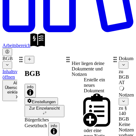
Arbeitsbereich
BGB
Dokume
Hier liegen deine
Dokumente und
Inhaltsverzeichnis
zu
BGB
Notizen
öffnen
BGB
Erstelle ein
AT
Alle
neues
info
Überschriften
Dokument
einklappen
Notizen
Einstellungen
zu §
Zur Einzelansicht
140
BGB
Bürgerliches
Keine
Gesetzbuch
info
Notizen
oder eine
vorhande
neue
Notiz