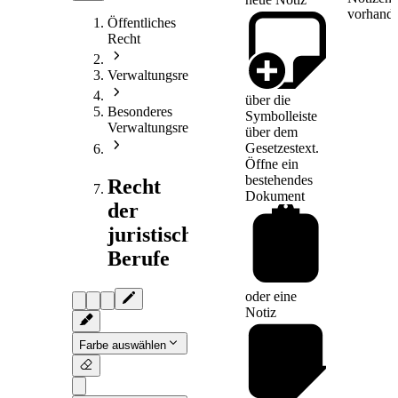
vorhande
Öffentliches
Recht
Verwaltungsrecht
über die
Besonderes
Symbolleiste
Verwaltungsrecht
über dem
Gesetzestext.
Öffne ein
bestehendes
Recht
Dokument
der
juristischen
Berufe
oder eine
Notiz
Farbe auswählen