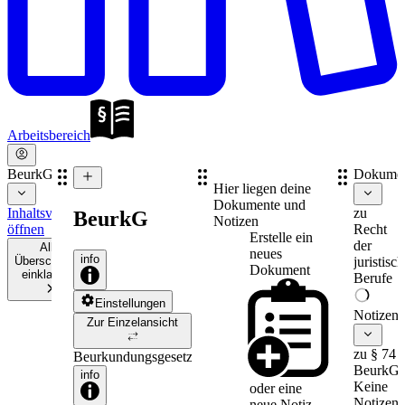
Arbeitsbereich
BeurkG
Dokume
Hier liegen deine
Dokumente und
Inhaltsverzeichnis
zu
BeurkG
Notizen
öffnen
Recht
Erstelle ein
der
Alle
neues
info
Überschriften
juristisc
Dokument
einklappen
Berufe
Einstellungen
Notizen
Zur Einzelansicht
zu § 74
Beurkundungsgesetz
BeurkG
info
Keine
oder eine
Notizen
neue
Notiz