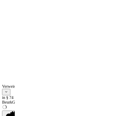
Verweise
in § 74
BeurkG