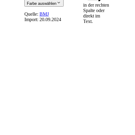
Farbe auswählen
in der rechten
Spalte oder
Quelle:
BMJ
direkt im
Import:
20.09.2024
Text.
§ 74
-
Verweisungen
Soweit in Gesetzen
oder Verordnungen
auf die durch dieses
Gesetz
aufgehobenen oder
abgeänderten
Vorschriften
verwiesen ist, treten
die entsprechenden
Vorschriften dieses
Gesetzes an ihre
Stelle.