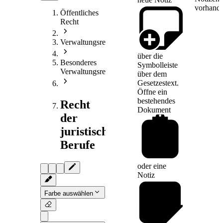
vorhande
Öffentliches
Recht
Verwaltungsrecht
über die
Besonderes
Symbolleiste
Verwaltungsrecht
über dem
Gesetzestext.
Öffne ein
bestehendes
Recht
Dokument
der
juristischen
Berufe
oder eine
Notiz
Farbe auswählen