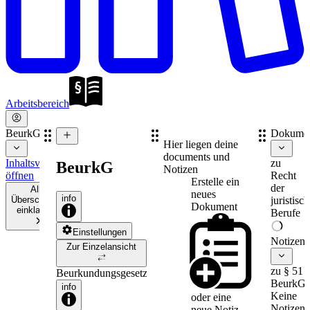
Arbeitsbereich
BeurkG
Dokume
Hier liegen deine
documents und
Inhaltsverzeichnis
zu
BeurkG
Notizen
öffnen
Recht
Erstelle ein
der
Alle
neues
info
Überschriften
juristisc
Dokument
einklappen
Berufe
Einstellungen
Notizen
Zur Einzelansicht
zu § 51
Beurkundungsgesetz
BeurkG
info
Keine
oder eine
Notizen
neue
Notiz