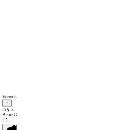
Verweise
in § 51
BeurkG