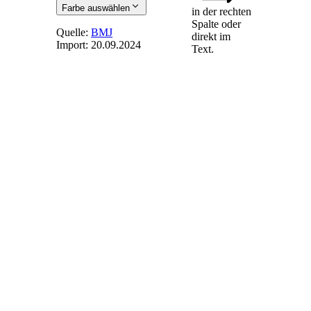
Farbe auswählen
in der rechten
Spalte oder
Quelle:
BMJ
direkt im
Import:
20.09.2024
Text.
§ 51
- Recht auf
Ausfertigungen,
Abschriften
und Einsicht
(1) Ausfertigungen
können verlangen
1.
bei Niederschriften
über
Willenserklärungen
jeder, der eine
Erklärung im
eigenen Namen
abgegeben hat
oder in dessen
Namen eine
Erklärung