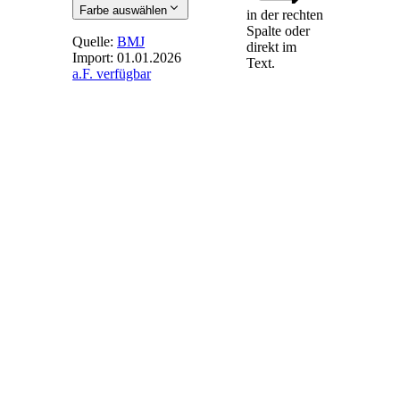
Farbe auswählen
in der rechten
Spalte oder
Quelle:
BMJ
direkt im
Import:
01.01.2026
Text.
a.F. verfügbar
§ 33
-
Besonderheiten
beim
Erbvertrag
Bei einem
Erbvertrag gelten
die §§ 30 bis 32
entsprechend auch
für die Erklärung
des anderen
Vertragschließenden.