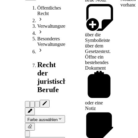
vorhande
Öffentliches
Recht
Verwaltungsrecht
über die
Besonderes
Symbolleiste
Verwaltungsrecht
über dem
Gesetzestext.
Öffne ein
bestehendes
Recht
Dokument
der
juristischen
Berufe
oder eine
Notiz
Farbe auswählen