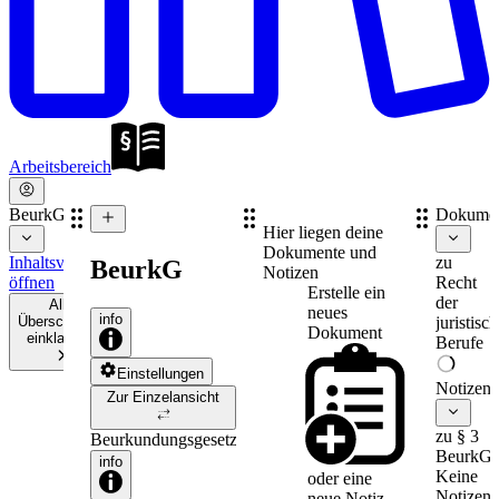
Arbeitsbereich
BeurkG
Dokume
Hier liegen deine
Dokumente und
Inhaltsverzeichnis
zu
BeurkG
Notizen
öffnen
Recht
Erstelle ein
der
Alle
neues
info
Überschriften
juristisc
Dokument
einklappen
Berufe
Einstellungen
Notizen
Zur Einzelansicht
zu § 3
Beurkundungsgesetz
BeurkG
info
Keine
oder eine
Notizen
neue
Notiz