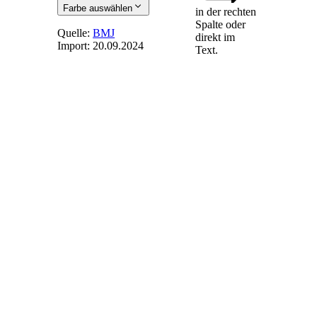
Farbe auswählen
in der rechten
Spalte oder
Quelle:
BMJ
direkt im
Import:
20.09.2024
Text.
§ 3
- Verbot der
Mitwirkung als
Notar
(1) Ein Notar soll an
einer Beurkundung
nicht mitwirken,
wenn es sich
handelt um
1.
eigene
Angelegenheiten, auch
wenn der Notar nur
mitberechtigt oder
mitverpflichtet ist,
2.
Angelegenheiten seines
Ehegatten, früheren
Ehegatten oder seines