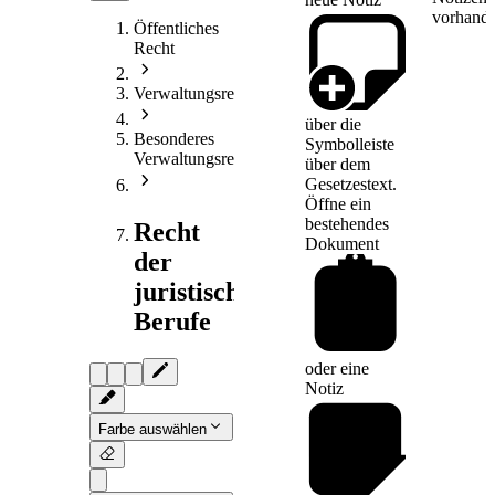
vorhande
Öffentliches
Recht
Verwaltungsrecht
über die
Besonderes
Symbolleiste
Verwaltungsrecht
über dem
Gesetzestext.
Öffne ein
bestehendes
Recht
Dokument
der
juristischen
Berufe
oder eine
Notiz
Farbe auswählen