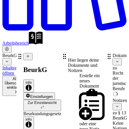
Arbeitsbereich
BeurkG
Dokume
Hier liegen deine
Dokumente und
Inhaltsverzeichnis
zu
BeurkG
Notizen
öffnen
Recht
Erstelle ein
der
Alle
neues
info
Überschriften
juristisc
Dokument
einklappen
Berufe
Einstellungen
Notizen
Zur Einzelansicht
zu § 13
Beurkundungsgesetz
BeurkG
info
Keine
oder eine
Notizen
neue
Notiz