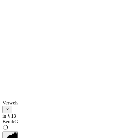
Verweise
in § 13
BeurkG