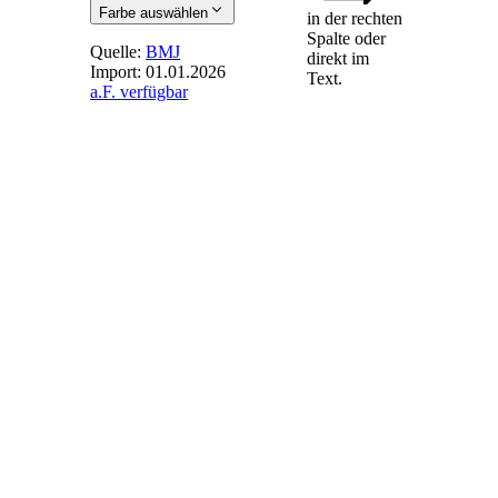
Farbe auswählen
in der rechten
Spalte oder
Quelle:
BMJ
direkt im
Import:
01.01.2026
Text.
a.F. verfügbar
§ 13
- Vorlesen,
Genehmigen,
Unterschreiben
(1) Der Inhalt der
Niederschrift muss
in Gegenwart des
Notars den
Beteiligten
vorgelesen, die
Niederschrift von
ihnen genehmigt
und eigenhändig
unterschrieben
werden; soweit die
Niederschrift auf
Karten,
Zeichnungen oder