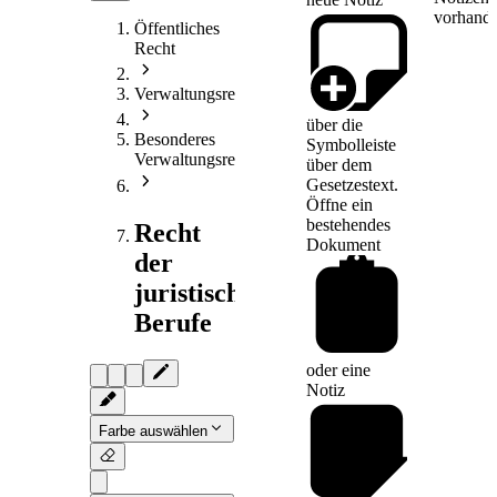
vorhande
Öffentliches
Recht
Verwaltungsrecht
über die
Besonderes
Symbolleiste
Verwaltungsrecht
über dem
Gesetzestext.
Öffne ein
bestehendes
Recht
Dokument
der
juristischen
Berufe
oder eine
Notiz
Farbe auswählen