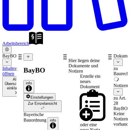
Arbeitsbereich
BayBO
Dokume
Hier liegen deine
Dokumente und
Inhaltsverzeichnis
zu
BayBO
Notizen
öffnen
Baurecht
Erstelle ein
Alle
neues
info
Überschriften
Notizen
Dokument
einklappen
Einstellungen
zu Art.
28
Zur Einzelansicht
BayBO
Keine
Bayerische
Notizen
Bauordnung
info
vorhande
oder eine
neue
Notiz