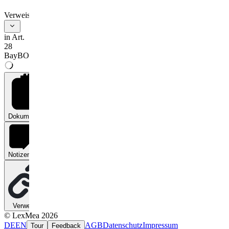
angebauten land- oder
Verweise
forstwirtschaftlich
in Art.
genutzten Gebäuden
28
BayBO
sowie als innere
Brandwand zwischen
dem Wohnteil und dem
Dokumente
0
land- oder
forstwirtschaftlich
Notizen
0
genutzten Teil eines
Gebäudes.
2
Satz 1 Nr. 1 gilt
Verweise
0
nicht für Gebäude
© LexMea 2026
der Gebäudeklassen
DE
EN
AGB
Datenschutz
Impressum
Tour
Feedback
1 und 2; in diesen