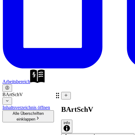
Arbeitsbereich
BArtSchV
Inhaltsverzeichnis öffnen
BArtSchV
Alle Überschriften
einklappen
info