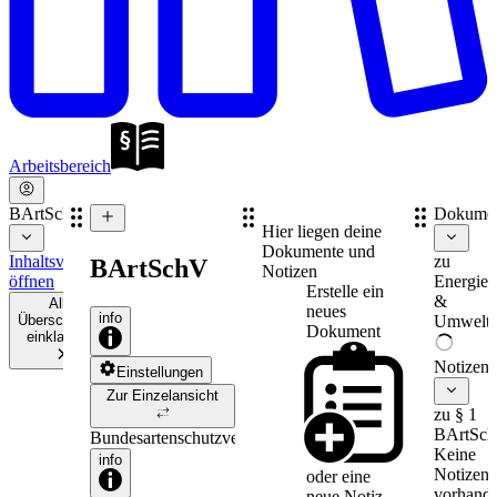
Arbeitsbereich
BArtSchV
Dokume
Hier liegen deine
Dokumente und
Inhaltsverzeichnis
zu
BArtSchV
Notizen
öffnen
Energie-
Erstelle ein
&
Alle
neues
info
Überschriften
Umweltr
Dokument
einklappen
Notizen
Einstellungen
Zur Einzelansicht
zu § 1
BArtSc
Bundesartenschutzverordnung
Keine
info
Notizen
oder eine
vorhande
neue
Notiz