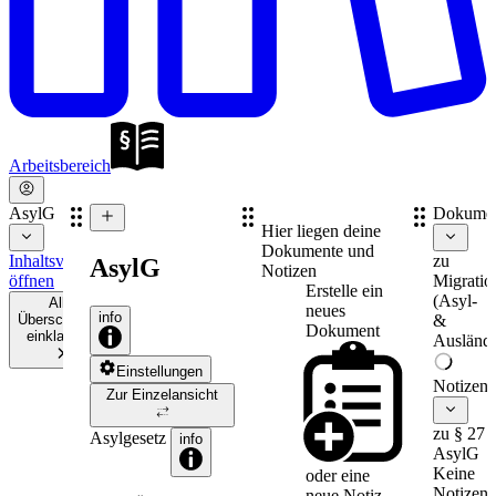
Arbeitsbereich
AsylG
Dokume
Hier liegen deine
Dokumente und
Inhaltsverzeichnis
zu
AsylG
Notizen
öffnen
Migratio
Erstelle ein
(Asyl-
Alle
neues
info
Überschriften
&
Dokument
einklappen
Auslände
Einstellungen
Notizen
Zur Einzelansicht
zu § 27
Asylgesetz
info
AsylG
Keine
oder eine
Notizen
neue
Notiz