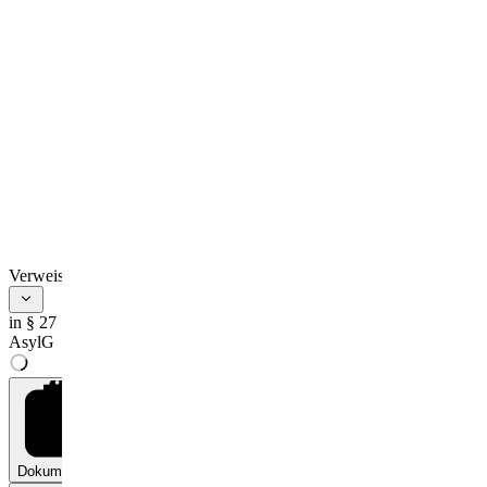
Verweise
in § 27
AsylG
Dokumente
0