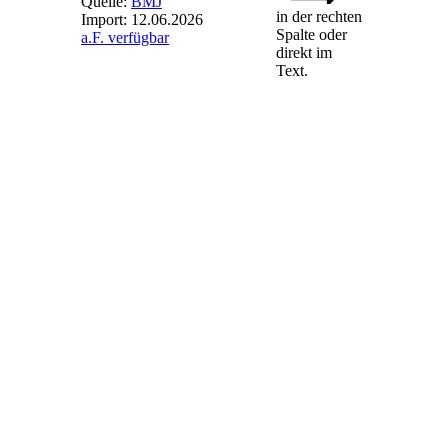
Quelle:
BMJ
in der rechten
Import:
12.06.2026
Spalte oder
a.F. verfügbar
§ 27
- Sichere
direkt im
Drittstaaten im
Text.
Sinne der
Verordnung
(EU) 2024/1348
(1) Die
Bundesregierung
bestimmt durch
Rechtsverordnung
ohne Zustimmung
des Bundesrates
sichere Drittstaaten
im Sinne des
Artikels 64 der
Verordnung (EU)
2024/1348.
(2) Die
Bundesregierung
legt dem Deutschen
Bundestag alle zwei