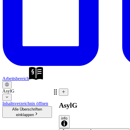
Arbeitsbereich
AsylG
Inhaltsverzeichnis öffnen
AsylG
Alle Überschriften
einklappen
info