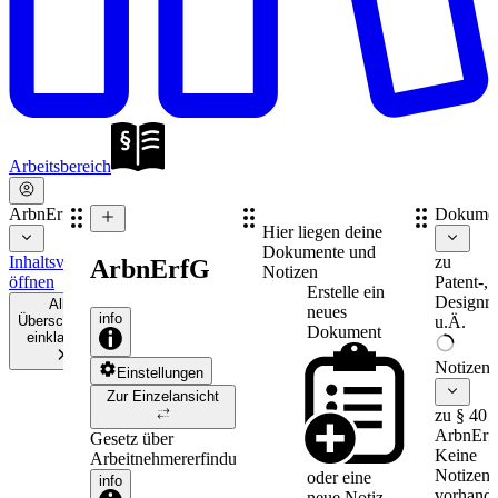
Arbeitsbereich
ArbnErfG
Dokume
Hier liegen deine
Dokumente und
Inhaltsverzeichnis
zu
ArbnErfG
Notizen
öffnen
Patent-,
Erstelle ein
Designre
Alle
neues
info
Überschriften
u.Ä.
Dokument
einklappen
Notizen
Einstellungen
Zur Einzelansicht
zu § 40
ArbnErf
Gesetz über
Keine
Arbeitnehmererfindungen
Notizen
oder eine
info
vorhande
neue
Notiz