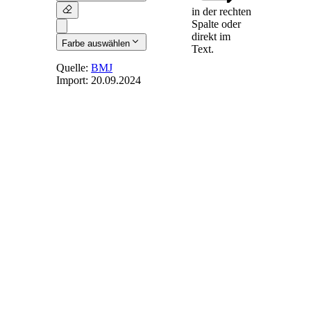
in der rechten
Spalte oder
direkt im
Farbe auswählen
Text.
Quelle:
BMJ
Import:
20.09.2024
§ 40
-
Arbeitnehmer
im öffentlichen
Dienst
Auf Erfindungen
und technische
Verbesserungsvorschläge
von Arbeitnehmern,
die in Betrieben und
Verwaltungen des
Bundes, der Länder,
der Gemeinden und
sonstigen
Körperschaften,