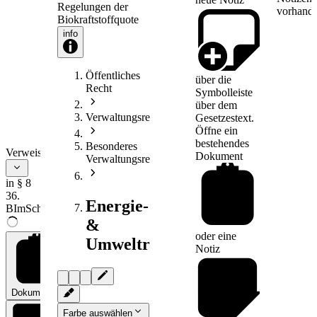
Regelungen der
vorhande
Biokraftstoffquote
info
Öffentliches
über die
Recht
Symbolleiste
über dem
Verwaltungsrecht
Gesetzestext.
Öffne ein
bestehendes
Besonderes
Verweise
Dokument
Verwaltungsrecht
in § 8
36.
Energie-
BImSchV
&
oder eine
Umweltrecht
Notiz
Dokumente
0
Farbe auswählen