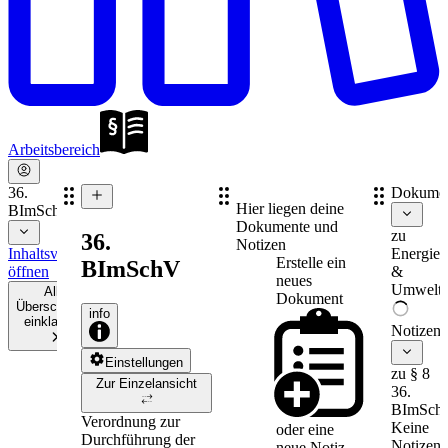
Arbeitsbereich
36.
Dokume
Hier liegen deine
BImSchV
Dokumente und
zu
36.
Notizen
Inhaltsverzeichnis
Energie-
Erstelle ein
BImSchV
öffnen
&
neues
Umweltr
Alle
Dokument
Überschriften
info
einklappen
Notizen
Einstellungen
zu § 8
Zur Einzelansicht
36.
BImSch
Verordnung zur
Keine
oder eine
Durchführung der
Notizen
neue
Notiz