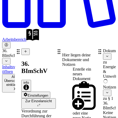
Arbeitsbereich
36.
Dokume
Hier liegen deine
BImSchV
Dokumente und
zu
36.
Notizen
Inhaltsverzeichnis
Energie-
Erstelle ein
BImSchV
öffnen
&
neues
Umweltr
Alle
Dokument
Überschriften
info
einklappen
Notizen
Einstellungen
zu § 1
Zur Einzelansicht
36.
BImSch
Verordnung zur
Keine
oder eine
Durchführung der
Notizen
neue
Notiz