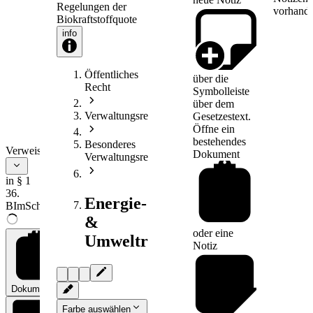
Regelungen der
vorhande
Biokraftstoffquote
info
Öffentliches
über die
Recht
Symbolleiste
über dem
Verwaltungsrecht
Gesetzestext.
Öffne ein
bestehendes
Besonderes
Verweise
Dokument
Verwaltungsrecht
in § 1
36.
Energie-
BImSchV
&
oder eine
Umweltrecht
Notiz
Dokumente
0
Farbe auswählen